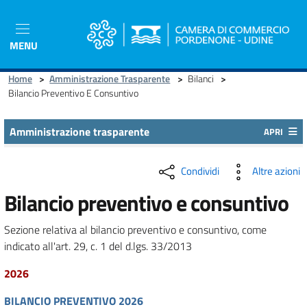
Salta
al
contenuto
MENU
principale
Home
>
Amministrazione Trasparente
>
Bilanci
>
Bilancio Preventivo E Consuntivo
Amministrazione trasparente
APRI
Condividi
Altre azioni
Bilancio preventivo e consuntivo
Sezione relativa al bilancio preventivo e consuntivo, come
indicato all'art. 29, c. 1 del d.lgs. 33/2013
2026
BILANCIO PREVENTIVO 2026