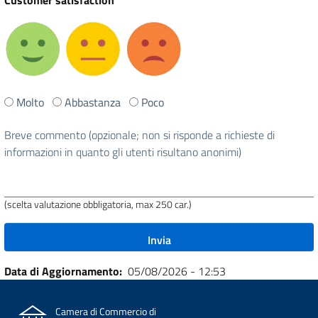
Customer satisfaction
Ti
Molto
Abbastanza
Poco
è
stata
Breve commento (opzionale; non si risponde a richieste di
utile
informazioni in quanto gli utenti risultano anonimi)
questa
pagina?
(scelta valutazione obbligatoria, max 250 car.)
Data di Aggiornamento
05/08/2026 - 12:53
Camera di Commercio di