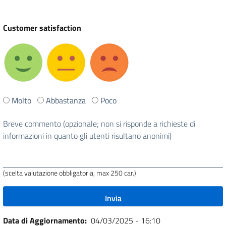
Customer satisfaction
Ti
Molto
Abbastanza
Poco
è
stata
Breve commento (opzionale; non si risponde a richieste di
utile
informazioni in quanto gli utenti risultano anonimi)
questa
pagina?
(scelta valutazione obbligatoria, max 250 car.)
Data di Aggiornamento
04/03/2025 - 16:10