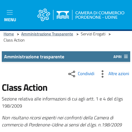
Salta
al
contenuto
MENU
principale
Home
>
Amministrazione Trasparente
>
Servizi Erogati
>
Class Action
Amministrazione trasparente
APRI
Condividi
Altre azioni
Class Action
Sezione relativa alle informazioni di cui agli artt. 1 e 4 del d.lgs
198/2009
Non risultano ricorsi esperiti nei confronti della Camera di
commercio di Pordenone-Udine ai sensi del d.lgs. n.198/2009