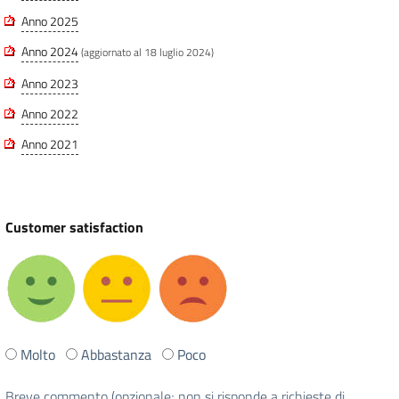
Anno 2025
Anno 2024
(aggiornato al 18 luglio 2024)
Anno 2023
Anno 2022
Anno 2021
Customer satisfaction
Ti
Molto
Abbastanza
Poco
è
stata
Breve commento (opzionale; non si risponde a richieste di