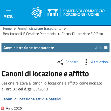
Salta
al
contenuto
MENU
principale
Home
>
Amministrazione Trasparente
>
Beni Immobili E Gestione Patrimonio
>
Canoni Di Locazione E Affitto
Amministrazione trasparente
APRI
Condividi
Altre azioni
Canoni di locazione e affitto
Sezione relativa ai canoni di locazione e affitto, come indicato
all'art. 30 del d.lgs. 33/2013
Canoni di locazione attivi e passivi
Anno 2026