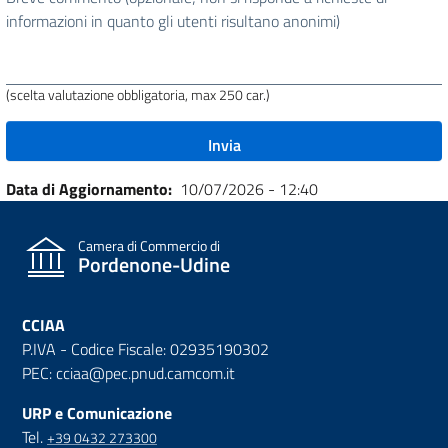
utile
informazioni in quanto gli utenti risultano anonimi)
questa
pagina?
(scelta valutazione obbligatoria, max 250 car.)
Data di Aggiornamento
10/07/2026 - 12:40
Camera di Commercio di
Pordenone-Udine
CCIAA
P.IVA - Codice Fiscale: 02935190302
PEC: cciaa@pec.pnud.camcom.it
URP e Comunicazione
Tel.
+39 0432 273300