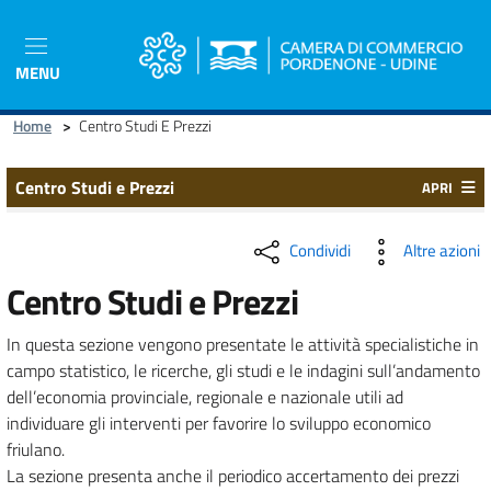
Salta
al
contenuto
MENU
principale
Home
>
Centro Studi E Prezzi
Centro Studi e Prezzi
APRI
Condividi
Altre azioni
Centro Studi e Prezzi
In questa sezione vengono presentate le attività specialistiche in
campo statistico, le ricerche, gli studi e le indagini sull’andamento
dell’economia provinciale, regionale e nazionale utili ad
individuare gli interventi per favorire lo sviluppo economico
friulano.
La sezione presenta anche il periodico accertamento dei prezzi