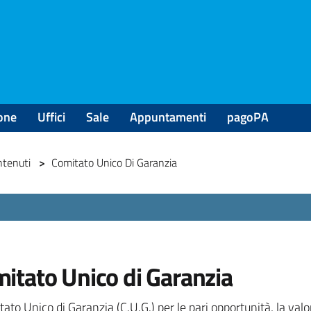
one
Uffici
Sale
Appuntamenti
pagoPA
ontenuti
>
Comitato Unico Di Garanzia
itato Unico di Garanzia
tato Unico di Garanzia (C.U.G.) per le pari opportunità, la val