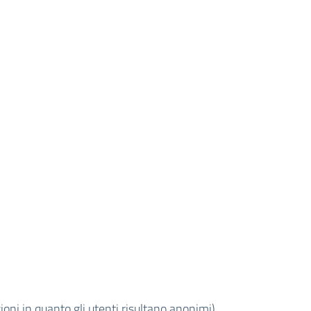
oni in quanto gli utenti risultano anonimi)