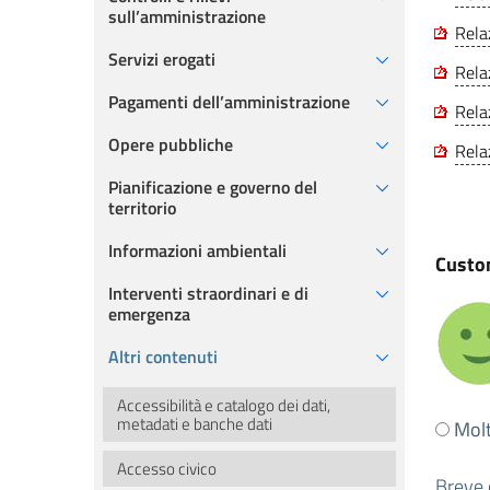
sull’amministrazione
Rela
Servizi erogati
Rela
Pagamenti dell’amministrazione
Rela
Opere pubbliche
Rela
Pianificazione e governo del
territorio
Informazioni ambientali
Custom
Interventi straordinari e di
emergenza
Altri contenuti
Accessibilità e catalogo dei dati,
Ti
metadati e banche dati
Mol
è
Accesso civico
stata
Breve 