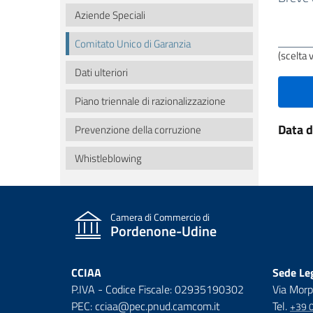
utile
Aziende Speciali
quest
Comitato Unico di Garanzia
pagin
(scelta 
Dati ulteriori
Piano triennale di razionalizzazione
Data 
Prevenzione della corruzione
Whistleblowing
Camera di Commercio di
Pordenone-Udine
CCIAA
Sede Leg
P.IVA - Codice Fiscale: 02935190302
Via Morp
PEC: cciaa@pec.pnud.camcom.it
Tel.
+39 