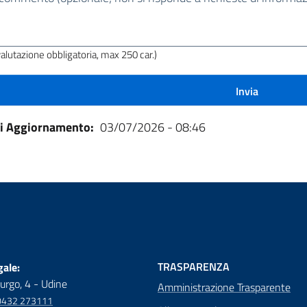
a
a?
valutazione obbligatoria, max 250 car.)
di Aggiornamento
03/07/2026 - 08:46
TRASPARENZA
ale:
urgo, 4 - Udine
Amministrazione Trasparente
0432 273111