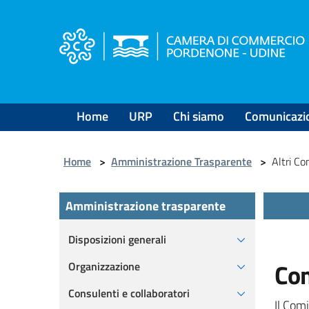
Salta
al
contenuto
principale
Home
URP
Chi siamo
Comunicazi
Home
>
Amministrazione Trasparente
>
Altri C
Amministrazione trasparente
Disposizioni generali
Com
Organizzazione
Consulenti e collaboratori
Il Comi