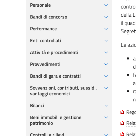
Personale
contro
della 
Bandi di concorso
il qua
Performance
Segret
Enti controllati
Le azi
Attività e procedimenti
a
Provvedimenti
d
f
Bandi di gara e contratti
a
Sovvenzioni, contributi, sussidi,
r
vantaggi economici
m
Bilanci
Rego
Beni immobili e gestione
patrimonio
Rela
Rela
Controlli e rilievi