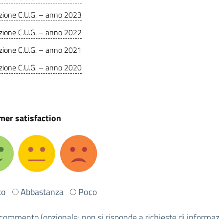
zione C.U.G. – anno 2023
zione C.U.G. – anno 2022
zione C.U.G. – anno 2021
zione C.U.G. – anno 2020
er satisfaction
to
Abbastanza
Poco
commento (opzionale; non si risponde a richieste di informazi