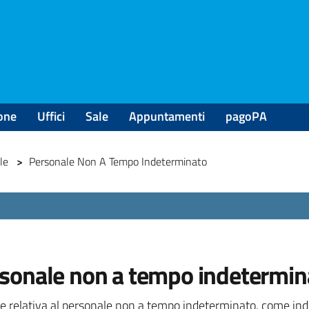
one
Uffici
Sale
Appuntamenti
pagoPA
ale
>
Personale Non A Tempo Indeterminato
sonale non a tempo indetermin
e relativa al personale non a tempo indeterminato, come indica