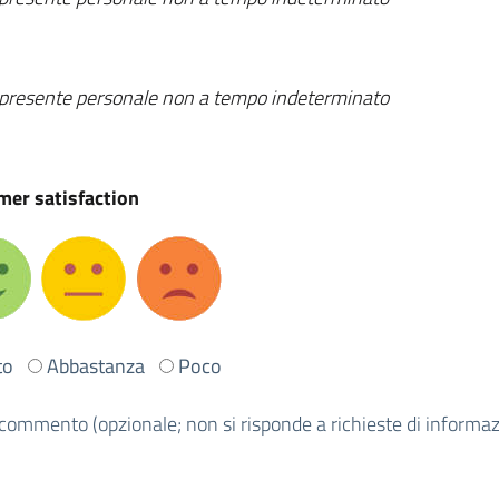
presente personale non a tempo indeterminato
er satisfaction
to
Abbastanza
Poco
commento (opzionale; non si risponde a richieste di informazi
a