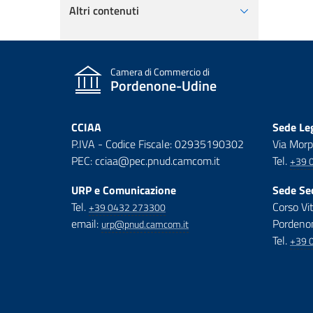
Altri contenuti
Camera di Commercio di
Pordenone-Udine
CCIAA
Sede Leg
P.IVA - Codice Fiscale: 02935190302
Via Morp
PEC: cciaa@pec.pnud.camcom.it
Tel.
+39 
URP e Comunicazione
Sede Se
Tel.
Corso Vi
+39 0432 273300
email:
Pordeno
urp@pnud.camcom.it
Tel.
+39 