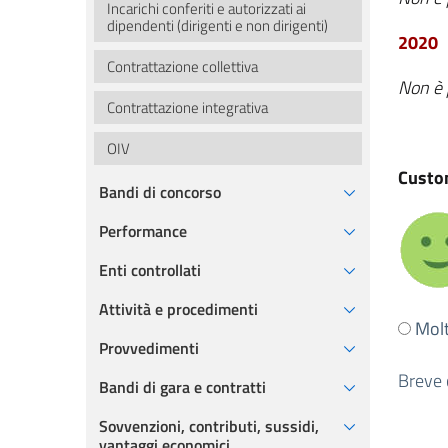
Incarichi conferiti e autorizzati ai
dipendenti (dirigenti e non dirigenti)
2020
Contrattazione collettiva
Non è 
Contrattazione integrativa
OIV
Custom
Bandi di concorso
Performance
Enti controllati
Attività e procedimenti
Ti
Mol
è
Provvedimenti
stata
Breve 
Bandi di gara e contratti
utile
Sovvenzioni, contributi, sussidi,
quest
vantaggi economici