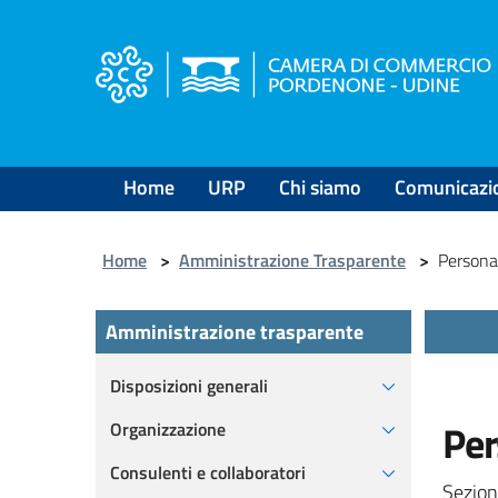
Salta
al
contenuto
principale
Home
URP
Chi siamo
Comunicazi
Home
>
Amministrazione Trasparente
>
Person
Amministrazione trasparente
Disposizioni generali
Per
Organizzazione
Consulenti e collaboratori
Sezion