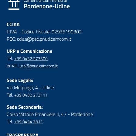
Camera di Commercio di
Pordenone-Udine
CCIAA
P.IVA - Codice Fiscale: 02935190302
PEC: cciaa@pec.pnud.camcom.it
URP e Comunicazione
Tel.
+39 0432 273300
email:
urp@pnud.camcom.it
Sede Legale:
Via Morpurgo, 4 - Udine
Tel.
+39 0432 273111
Sede Secondaria:
Corso Vittorio Emanuele II, 47 - Pordenone
Tel.
+39 0434 3811
TRASPARENZA