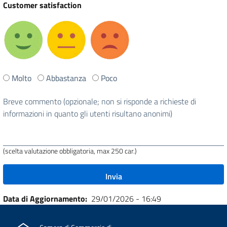
Customer satisfaction
Ti
Molto
Abbastanza
Poco
è
stata
Breve commento (opzionale; non si risponde a richieste di
utile
informazioni in quanto gli utenti risultano anonimi)
questa
pagina?
(scelta valutazione obbligatoria, max 250 car.)
Data di Aggiornamento
29/01/2026 - 16:49