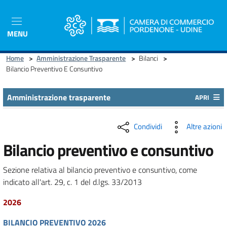
Salta
al
contenuto
MENU
principale
Home
>
Amministrazione Trasparente
>
Bilanci
>
Bilancio Preventivo E Consuntivo
Amministrazione trasparente
APRI
Condividi
Altre azioni
Bilancio preventivo e consuntivo
Sezione relativa al bilancio preventivo e consuntivo, come
indicato all'art. 29, c. 1 del d.lgs. 33/2013
2026
BILANCIO PREVENTIVO 2026