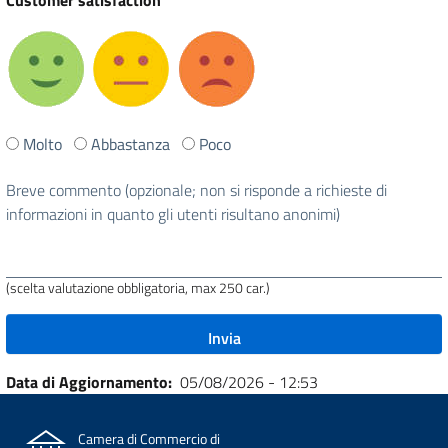
Customer satisfaction
Ti
Molto
Abbastanza
Poco
è
stata
Breve commento (opzionale; non si risponde a richieste di
utile
informazioni in quanto gli utenti risultano anonimi)
questa
pagina?
(scelta valutazione obbligatoria, max 250 car.)
Data di Aggiornamento
05/08/2026 - 12:53
Camera di Commercio di