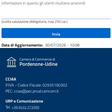
utile
informazioni in quanto gli utenti risultano anonimi)
questa
pagina?
(scelta valutazione obbligatoria, max 250 car.)
Data di Aggiornamento
30/07/2026 - 10:08
Camera di Commercio di
Pordenone-Udine
CCIAA
P.IVA - Codice Fiscale: 02935190302
PEC: cciaa@pec.pnud.camcom.it
URP e Comunicazione
Tel.
+39 0432 273300