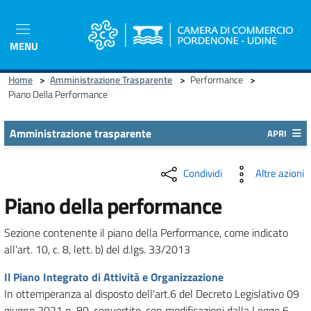
Salta
al
contenuto
MENU
principale
Home
>
Amministrazione Trasparente
>
Performance
>
Piano Della Performance
Amministrazione trasparente
APRI
Condividi
Altre azioni
Piano della performance
Sezione contenente il piano della Performance, come indicato
all'art. 10, c. 8, lett. b) del d.lgs. 33/2013
Il Piano Integrato di Attività e Organizzazione
In ottemperanza al disposto dell'art.6 del Decreto Legislativo 09
giugno 2021 n. 80, convertito, con modificazioni dalla Legge 6