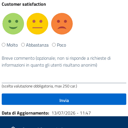
Customer satisfaction
Ti
Molto
Abbastanza
Poco
è
stata
Breve commento (opzionale; non si risponde a richieste di
utile
informazioni in quanto gli utenti risultano anonimi)
questa
pagina?
(scelta valutazione obbligatoria, max 250 car.)
Data di Aggiornamento
13/07/2026 - 11:47