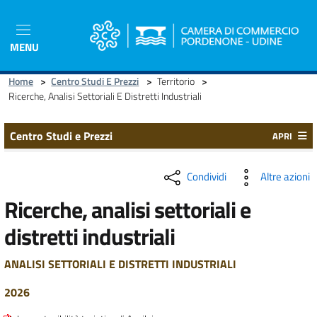
Salta
al
contenuto
MENU
principale
Home
>
Centro Studi E Prezzi
>
Territorio
>
Ricerche, Analisi Settoriali E Distretti Industriali
Centro Studi e Prezzi
APRI
Condividi
Altre azioni
Ricerche, analisi settoriali e
distretti industriali
ANALISI SETTORIALI E DISTRETTI INDUSTRIALI
2026