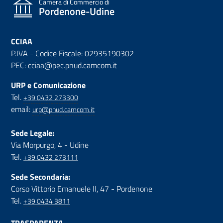
Camera di Commercio di
Pordenone-Udine
CCIAA
P.IVA - Codice Fiscale: 02935190302
PEC: cciaa@pec.pnud.camcom.it
URP e Comunicazione
Tel.
+39 0432 273300
email:
urp@pnud.camcom.it
Sede Legale:
Via Morpurgo, 4 - Udine
Tel.
+39 0432 273111
Sede Secondaria:
Corso Vittorio Emanuele II, 47 - Pordenone
Tel.
+39 0434 3811