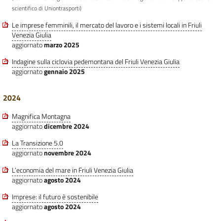
scientifico di Uniontrasporti)
Le imprese femminili, il mercato del lavoro e i sistemi locali in Friuli
Venezia Giulia
aggiornato
marzo 2025
Indagine sulla ciclovia pedemontana del Friuli Venezia Giulia
aggiornato
gennaio 2025
2024
Magnifica Montagna
aggiornato
dicembre 2024
La Transizione 5.0
aggiornato
novembre 2024
L’economia del mare in Friuli Venezia Giulia
aggiornato
agosto 2024
Imprese: il futuro è sostenibile
aggiornato
agosto 2024