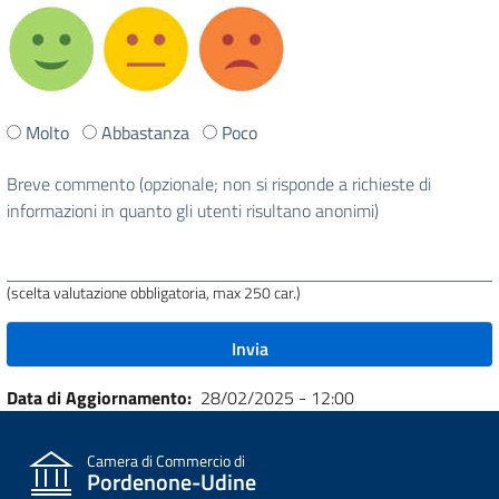
Ti
Molto
Abbastanza
Poco
è
stata
Breve commento (opzionale; non si risponde a richieste di
utile
informazioni in quanto gli utenti risultano anonimi)
questa
pagina?
(scelta valutazione obbligatoria, max 250 car.)
Data di Aggiornamento
28/02/2025 - 12:00
Camera di Commercio di
Pordenone-Udine