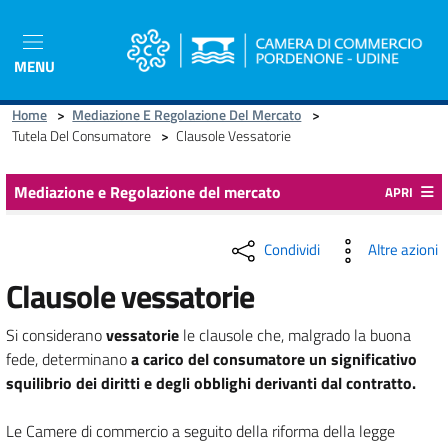
Salta
al
contenuto
MENU
principale
Home
>
Mediazione E Regolazione Del Mercato
>
Tutela Del Consumatore
>
Clausole Vessatorie
Mediazione e Regolazione del mercato
APRI
Condividi
Altre azioni
Clausole vessatorie
Si considerano
vessatorie
le clausole che, malgrado la buona
fede, determinano
a carico del consumatore un significativo
squilibrio dei diritti e degli obblighi derivanti dal contratto.
Le Camere di commercio a seguito della riforma della legge