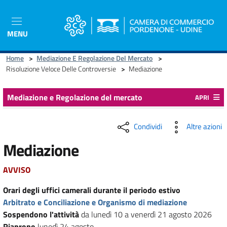
Salta
al
contenuto
MENU
principale
Home
>
Mediazione E Regolazione Del Mercato
>
Risoluzione Veloce Delle Controversie
>
Mediazione
Mediazione e Regolazione del mercato
APRI
Condividi
Altre azioni
Mediazione
AVVISO
Orari degli uffici camerali durante il periodo estivo
Arbitrato e Conciliazione e Organismo di mediazione
Sospendono l'attività
da lunedì 10 a venerdì 21 agosto 2026
Riaprono
lunedì 24 agosto