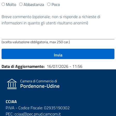
Ti
Molto
Abbastanza
Poco
è
stata
Breve commento (opzionale; non si risponde a richieste di
utile
informazioni in quanto gli utenti risultano anonimi)
questa
pagina?
(scelta valutazione obbligatoria, max 250 car.)
Data di Aggiornamento
16/07/2026 - 11:56
Camera di Commercio di
Pordenone-Udine
CCIAA
P.IVA - Codice Fiscale: 02935190302
PEC: cciaa@pec.pnud.camcom.it