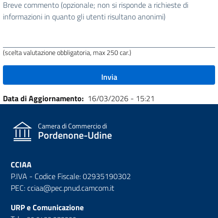
stata
Breve commento (opzionale; non si risponde a richieste di
utile
informazioni in quanto gli utenti risultano anonimi)
questa
pagina?
(scelta valutazione obbligatoria, max 250 car.)
Data di Aggiornamento
16/03/2026 - 15:21
Camera di Commercio di
Pordenone-Udine
CCIAA
P.IVA - Codice Fiscale: 02935190302
PEC: cciaa@pec.pnud.camcom.it
URP e Comunicazione