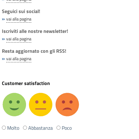
Seguici sui social!
»
vai alla pagina
Iscriviti alle nostre newsletter!
»
vai alla pagina
Resta aggiornato con gli RSS!
»
vai alla pagina
Customer satisfaction
Ti
Molto
Abbastanza
Poco
è