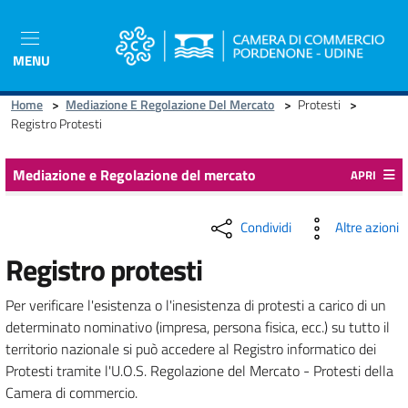
Salta
al
contenuto
MENU
principale
Home
>
Mediazione E Regolazione Del Mercato
>
Protesti
>
Registro Protesti
Mediazione e Regolazione del mercato
APRI
Condividi
Altre azioni
Registro protesti
Per verificare l'esistenza o l'inesistenza di protesti a carico di un
determinato nominativo (impresa, persona fisica, ecc.) su tutto il
territorio nazionale si può accedere al Registro informatico dei
Protesti tramite l'U.O.S. Regolazione del Mercato - Protesti della
Camera di commercio.