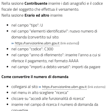
Nella sezione
Contribuente
inserire i dati anagrafici e il codice
fiscale del soggetto che effettua il versamento.
Nella sezione
Erario ed altro
inserire:
nel campo "tipo": U
nel campo "elementi identificativi": nuovo numero di
domanda (convertito sul sito:
»
)
https://servizionline.uibm.gov.it
(link esterno)
nel campo "codice": C300
nel campo "anno di riferimento": inserire l'anno a cui si
riferisce il pagamento, nel formato AAAA
nel campo "importi a debito versati": importi da pagare
Come convertire il numero di domanda
collegarsi al sito
»
https://servizionline.uibm.gov.it
(link esterno)
nel menu in alto scegliere "ricerca"
cliccare su "accedi alle funzionalità di ricerca"
inserire nel campo di ricerca il numero di domanda da
convertire