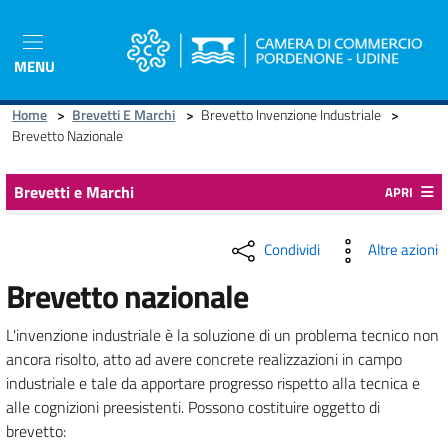
Salta
al
contenuto
MENU
principale
Home
>
Brevetti E Marchi
>
Brevetto Invenzione Industriale
>
Brevetto Nazionale
Brevetti e Marchi
APRI
Condividi
Altre azioni
Brevetto nazionale
L'invenzione industriale è la soluzione di un problema tecnico non
ancora risolto, atto ad avere concrete realizzazioni in campo
industriale e tale da apportare progresso rispetto alla tecnica e
alle cognizioni preesistenti. Possono costituire oggetto di
brevetto: