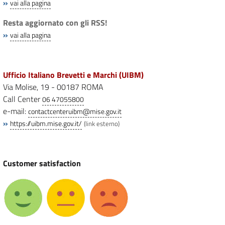
»
vai alla pagina
Resta aggiornato con gli RSS!
»
vai alla pagina
Ufficio Italiano Brevetti e Marchi (UIBM)
Via Molise, 19 - 00187 ROMA
Call Center
06 47055800
e-mail:
contactcenteruibm@mise.gov.it
»
https://uibm.mise.gov.it/
(link esterno)
Customer satisfaction