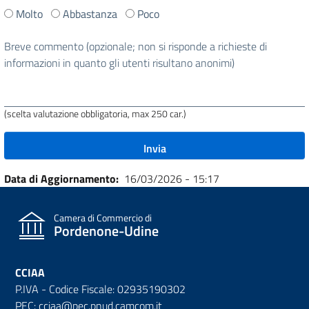
Ti
Molto
Abbastanza
Poco
è
stata
Breve commento (opzionale; non si risponde a richieste di
utile
informazioni in quanto gli utenti risultano anonimi)
questa
pagina?
(scelta valutazione obbligatoria, max 250 car.)
Data di Aggiornamento
16/03/2026 - 15:17
Camera di Commercio di
Pordenone-Udine
CCIAA
P.IVA - Codice Fiscale: 02935190302
PEC: cciaa@pec.pnud.camcom.it