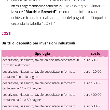
selezionando
https://pagamentionline.camcom.it/...
(link esterno)
la voce
"Marchi e Brevetti"
, inserendo le informazioni
richieste (causale e dati anagrafici del pagante) e l’importo
secondo la tabella "COSTI".
COSTI
Diritti di deposito per invenzioni industriali
tipologia
costo
descrizione, riassunto, tavole da disegno depositate in
euro 50,00
formato elettronico
descrizione, riassunto, tavole depositate in formato
euro 120,00
cartaceo fino a 10 pagine
descrizione, riassunto, tavole depositate in formato
euro 160,00
cartaceo da 11 a 20 pagine
descrizione, riassunto, tavole depositate in formato
euro 400,00
cartaceo da 21 a 50 pagine
descrizione, riassunto, tavole depositate in formato
euro 600,00