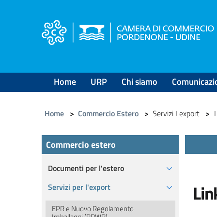
Salta
al
contenuto
principale
Home
URP
Chi siamo
Comunicazi
Home
>
Commercio Estero
>
Servizi Lexport
>
Commercio estero
Documenti per l'estero
Lin
Servizi per l'export
EPR e Nuovo Regolamento
Imballaggi (PPWR)