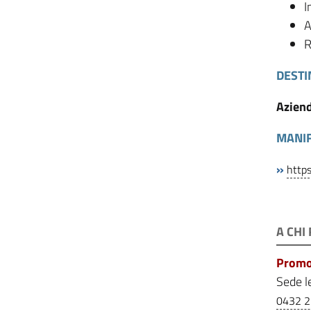
I
A
R
DESTI
Aziend
MANIF
»
https
A CHI
Promos
Sede le
0432 