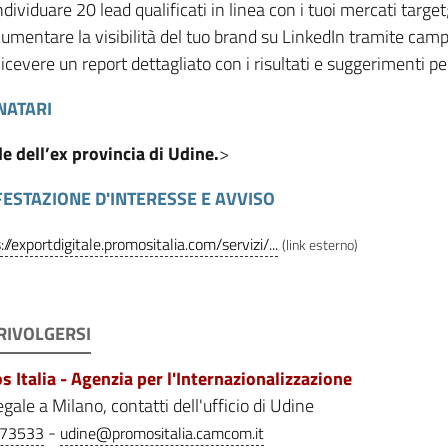
ndividuare 20 lead qualificati in linea con i tuoi mercati target
umentare la visibilità del tuo brand su LinkedIn tramite camp
icevere un report dettagliato con i risultati e suggerimenti per
NATARI
e dell’ex provincia di Udine.
>
ESTAZIONE D'INTERESSE E AVVISO
://exportdigitale.promositalia.com/servizi/...
(link esterno)
 RIVOLGERSI
 Italia - Agenzia per l'Internazionalizzazione
gale a Milano, contatti dell'ufficio di Udine
-
273533
udine@promositalia.camcom.it