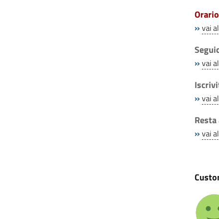
Orario
»
vai a
Seguic
»
vai a
Iscriv
»
vai a
Resta 
»
vai a
Custom