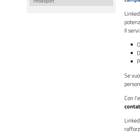
Infoexport
Linked
potenzi
Il serv
O
D
P
Se vuo
person
Con l’e
contat
LinkedI
rafforz