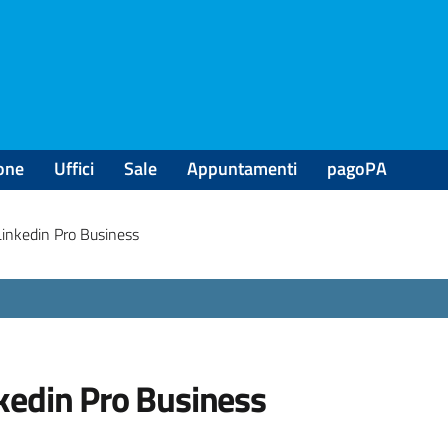
one
Uffici
Sale
Appuntamenti
pagoPA
Linkedin Pro Business
kedin Pro Business