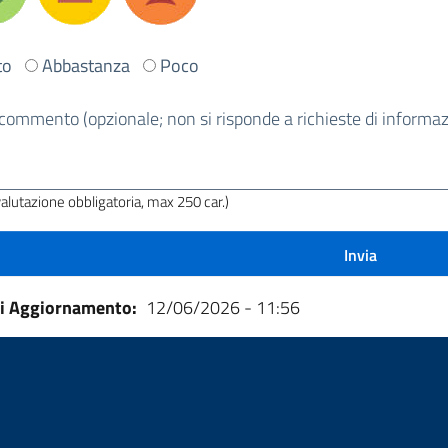
to
Abbastanza
Poco
commento (opzionale; non si risponde a richieste di informazi
a
a?
valutazione obbligatoria, max 250 car.)
di Aggiornamento
12/06/2026 - 11:56