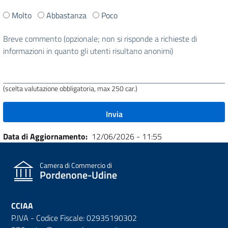
Ti
Molto
Abbastanza
Poco
è
stata
Breve commento (opzionale; non si risponde a richieste di
utile
informazioni in quanto gli utenti risultano anonimi)
questa
pagina?
(scelta valutazione obbligatoria, max 250 car.)
Data di Aggiornamento
12/06/2026 - 11:55
Camera di Commercio di
Pordenone-Udine
CCIAA
P.IVA - Codice Fiscale: 02935190302