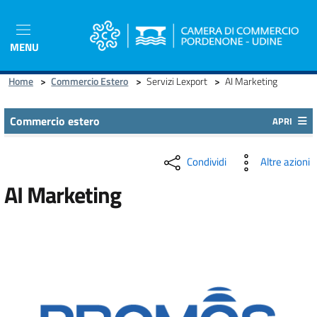
Salta
al
contenuto
MENU
principale
Home
>
Commercio Estero
>
Servizi Lexport
>
AI Marketing
Commercio estero
APRI
Condividi
Altre azioni
AI Marketing