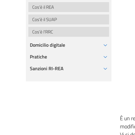
Cos'è il REA
Cos'è il SUAP
Cos'è l'RRC
Domicilio digitale
Pratiche
Sanzioni RI-REA
È un re
modific
Vi si 