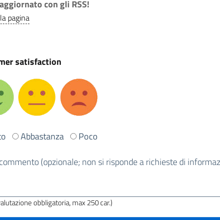
aggiornato con gli RSS!
lla pagina
er satisfaction
to
Abbastanza
Poco
commento (opzionale; non si risponde a richieste di informazi
a
a?
valutazione obbligatoria, max 250 car.)