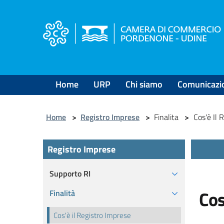
Salta
al
contenuto
principale
Home
URP
Chi siamo
Comunicazi
Home
>
Registro Imprese
>
Finalita
>
Cos'è Il 
Registro Imprese
Supporto RI
Cos
Finalità
Cos'è il Registro Imprese