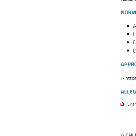
NORM
A
L
D
D
APPR
»
https
ALLEG
Dirit
A CHI