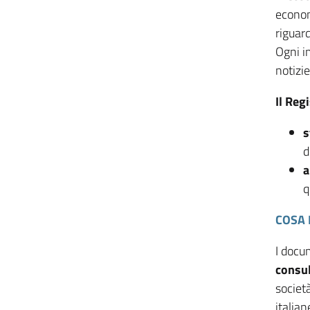
econom
riguard
Ogni i
notizi
Il Reg
s
d
a
q
COSA 
I docu
consul
societ
italian