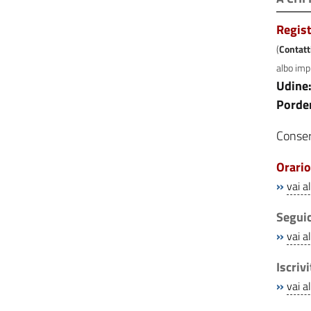
Regis
(
Contatti
albo imp
Udine
Porde
Conser
Orario
»
vai a
Seguic
»
vai a
Iscriv
»
vai a