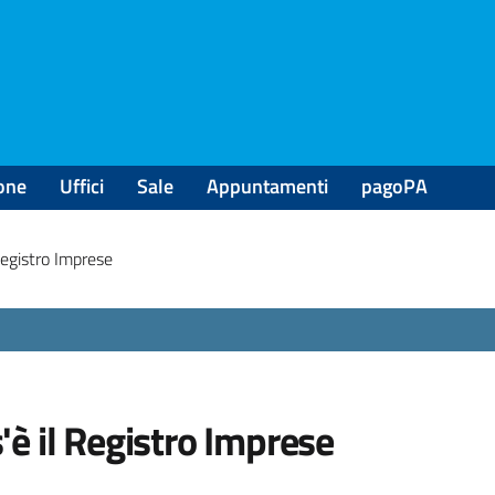
one
Uffici
Sale
Appuntamenti
pagoPA
Registro Imprese
'è il Registro Imprese