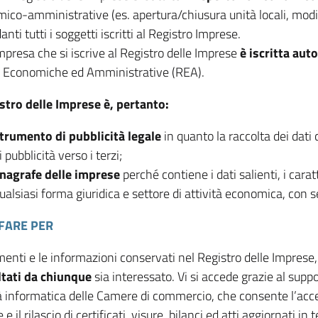
ico-amministrative (es. apertura/chiusura unità locali, modif
anti tutti i soggetti iscritti al Registro Imprese.
mpresa che si iscrive al Registro delle Imprese
è iscritta au
e Economiche ed Amministrative (REA).
istro delle Imprese è, pertanto:
trumento di pubblicità legale
in quanto la raccolta dei dati c
i pubblicità verso i terzi;
nagrafe delle imprese
perché contiene i dati salienti, i carat
ualsiasi forma giuridica e settore di attività economica, con se
FARE PER
menti e le informazioni conservati nel Registro delle Imprese
tati da chiunque
sia interessato. Vi si accede grazie al sup
à informatica delle Camere di commercio, che consente l’acce
e e il rilascio di certificati, visure, bilanci ed atti aggiornati in