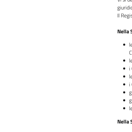
giuridi
Il Regi
Nella 
l
C
l
i
l
i
g
g
l
Nella 