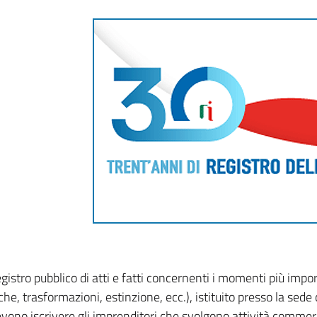
gistro pubblico di atti e fatti concernenti i momenti più impor
he, trasformazioni, estinzione, ecc.), istituito presso la sede 
devono iscrivere gli imprenditori che svolgono attività commer