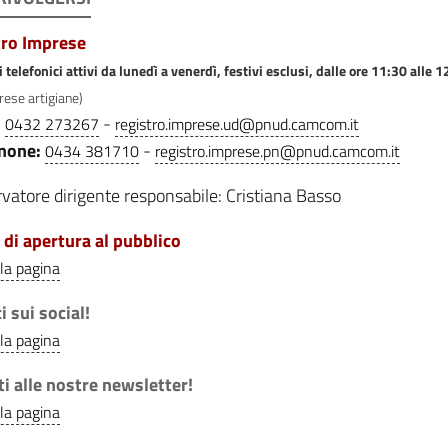
tro Imprese
 telefonici attivi da lunedì a venerdì, festivi esclusi, dalle ore 11:30 alle 
rese artigiane)
:
-
0432 273267
registro.imprese.ud@pnud.camcom.it
none:
-
0434 381710
registro.imprese.pn@pnud.camcom.it
vatore dirigente responsabile: Cristiana Basso
 di apertura al pubblico
lla pagina
i sui social!
lla pagina
iti alle nostre newsletter!
lla pagina