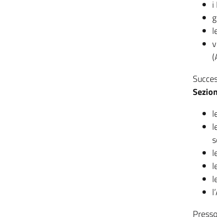
i
g
l
v
(
Succes
Sezion
l
l
s
l
l
l
l
Presso 