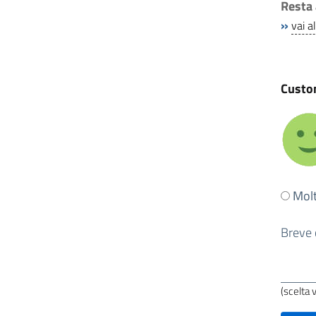
Resta 
»
vai a
Custom
Ti
Mol
è
stata
Breve 
utile
quest
pagin
(scelta 