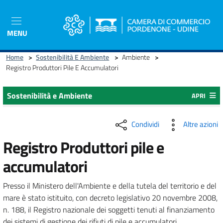
Salta
al
contenuto
MENU
principale
Home
>
Sostenibilità E Ambiente
>
Ambiente
>
Registro Produttori Pile E Accumulatori
Sostenibilità e Ambiente
APRI
Condividi
Altre azioni
Registro Produttori pile e
accumulatori
Presso il Ministero dell'Ambiente e della tutela del territorio e del
mare è stato istituito, con decreto legislativo 20 novembre 2008,
n. 188, il Registro nazionale dei soggetti tenuti al finanziamento
dei sistemi di gestione dei rifiuti di pile e accumulatori.