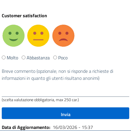
Customer satisfaction
Ti
Molto
Abbastanza
Poco
è
stata
Breve commento (opzionale; non si risponde a richieste di
utile
informazioni in quanto gli utenti risultano anonimi)
questa
pagina?
(scelta valutazione obbligatoria, max 250 car.)
Data di Aggiornamento
16/03/2026 - 15:37