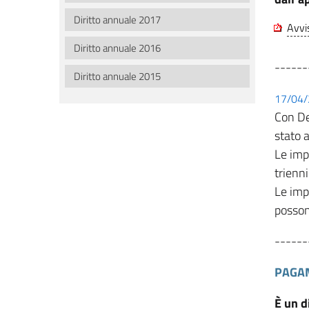
Diritto annuale 2017
Avvi
Diritto annuale 2016
------
Diritto annuale 2015
17/04
Con De
stato 
Le imp
trienn
Le imp
posson
------
PAGAM
È un d