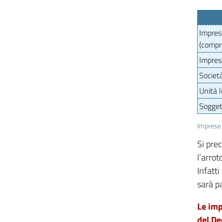
Imprese
(compre
Imprese
Società
Unità l
Soggett
Imprese 
Si pre
l’arro
Infatti
sarà p
Le imp
del De