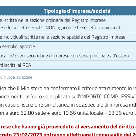
Tipologia d'impresa/società
 iscritte nella sezione ordinaria del Registro Imprese
se le società semplici NON agricole e le società tra avvocati)
 individuali iscritte nella sezione speciale del Registro Imprese
 semplici agricole
ocali e/o sedi secondarie di imprese con sede principale all’estero
i iscritti al REA
di nuova iscrizione
cisa che il Ministero ha confermato il criterio attualmente in 
tondamento all’euro va applicato sull’IMPORTO COMPLESSIVO
 in caso di iscrizione simultanea in sez.speciale di impresa in
ari a euro 52,80 sede + euro 10,56 unità locale = 63,36 euro 
rese che hanno già provveduto al versamento del diritto 
creto 23/02/2023 potranno effettuare il conguaglio del 20%