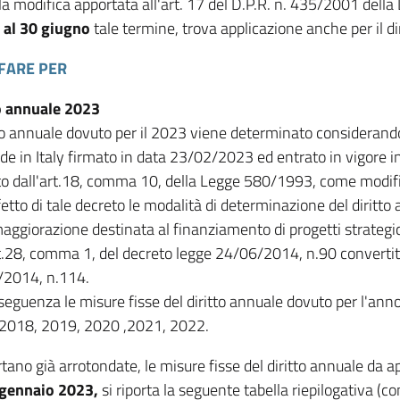
 la modifica apportata all'art. 17 del D.P.R. n. 435/2001 del
o
al 30 giugno
tale termine, trova applicazione anche per il d
FARE PER
o annuale 2023
itto annuale dovuto per il 2023 viene determinato considerando
de in Italy firmato in data 23/02/2023 ed entrato in vigore
to dall'art.18, comma 10, della Legge 580/1993, come modifi
fetto di tale decreto le modalità di determinazione del dirit
maggiorazione destinata al finanziamento di progetti strategic
rt.28, comma 1, del decreto legge 24/06/2014, n.90 convertit
2014, n.114.
seguenza le misure fisse del diritto annuale dovuto per l'ann
2018, 2019, 2020 ,2021, 2022.
rtano già arrotondate, le misure fisse del diritto annuale da a
°gennaio 2023,
si riporta la seguente tabella riepilogativa (co