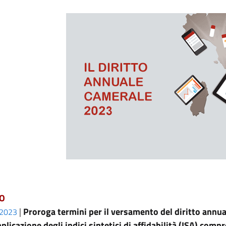
O
|
Proroga termini per il versamento del diritto annua
/2023
pplicazione degli indici sintetici di affidabilità (ISA) comp