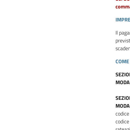
comma 
IMPRE
Il pag
previs
scaden
COME 
SEZIO
MODAL
SEZIO
MODAL
codice
codice
rateaz