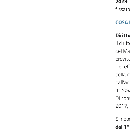
2023
:
fissat
COSA 
Diritt
Il dir
del Ma
previs
Per ef
della 
dall’a
11/08/
Di con
2017, 
Si ripo
dal 1