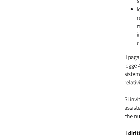
s
l
r
m
i
c
Il pag
legge 4
sistem
relati
Si invi
assiste
che nu
Il
diri