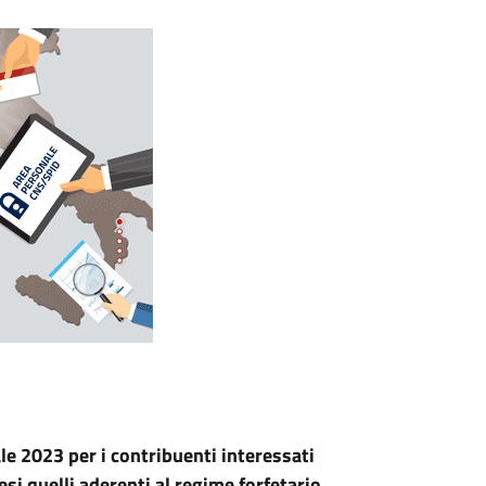
le 2023 per i contribuenti interessati
resi quelli aderenti al regime forfetario