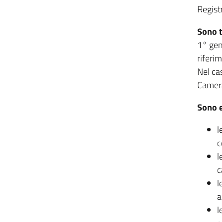
Regist
Sono 
1° gen
riferi
Nel cas
Camera
Sono 
l
c
l
c
l
a
l