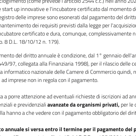
cioglimento (come prevede l'articolo 2544 c.c.) nell'anno 20
e start up innovative e l'incubatore certificato dal momento de
egistro delle imprese sono esonerati dal pagamento del dirit
antenimento dei requisiti previsti dalla legge per l'acquisizion
ncubatore certificato e dura, comunque, complessivamente non 
o. 8 D.L. 18/10/12 n. 179).
amento del diritto annuale è condizione, dal 1° gennaio dell
49/97, collegata alla Finanziaria 1998), per il rilascio delle ce
a informatico nazionale delle Camere di Commercio quindi, no
vi ad imprese non in regola con il pagamento.
ta a porre attenzione ad eventuali richieste di iscrizioni ad ann
nziali e previdenziali
avanzate da organismi privati,
per le 
lla hanno a che vedere con il pagamento obbligatorio del diri
tto annuale si versa entro il termine per il pagamento del