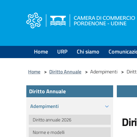
Salta
al
contenuto
principale
Home
URP
Chi siamo
Comunicazi
Home
>
Diritto Annuale
>
Adempimenti
>
Diri
Diritto Annuale
Adempimenti
Dir
Diritto annuale 2026
Norme e modelli