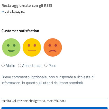
Resta aggiornato con gli RSS!
»
vai alla pagina
Customer satisfaction
Ti
Molto
Abbastanza
Poco
è
stata
Breve commento (opzionale; non si risponde a richieste di
utile
informazioni in quanto gli utenti risultano anonimi)
questa
pagina?
(scelta valutazione obbligatoria, max 250 car.)