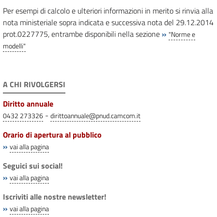
Per esempi di calcolo e ulteriori informazioni in merito si rinvia alla
nota ministeriale sopra indicata e successiva nota del 29.12.2014
prot.0227775, entrambe disponibili nella sezione
»
"Norme e
modelli"
A CHI RIVOLGERSI
Diritto annuale
-
0432 273326
dirittoannuale@pnud.camcom.it
Orario di apertura al pubblico
»
vai alla pagina
Seguici sui social!
»
vai alla pagina
Iscriviti alle nostre newsletter!
»
vai alla pagina