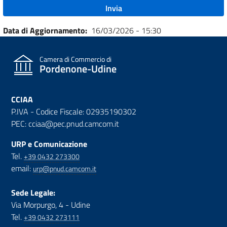
Data di Aggiornamento
16/03/2026 - 15:30
Camera di Commercio di
Pordenone-Udine
CCIAA
P.IVA - Codice Fiscale: 02935190302
PEC: cciaa@pec.pnud.camcom.it
URP e Comunicazione
Tel.
+39 0432 273300
email:
urp@pnud.camcom.it
Sede Legale:
Via Morpurgo, 4 - Udine
Tel.
+39 0432 273111