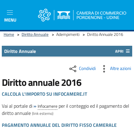
Salta
al
contenuto
MENU
principale
Home
>
Diritto Annuale
>
Adempimenti
>
Diritto Annuale 2016
Diritto Annuale
APRI
Condividi
Altre azioni
Diritto annuale 2016
CALCOLA L'IMPORTO SU INFOCAMERE.IT
Vai al portale di
»
per il conteggio ed il pagamento del
Infocamere
diritto annuale
(link esterno)
PAGAMENTO ANNUALE DEL DIRITTO FISSO CAMERALE