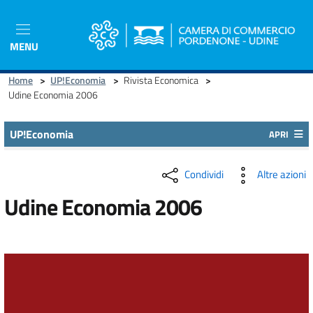
Salta
al
contenuto
MENU
principale
Home
>
UP!Economia
>
Rivista Economica
>
Udine Economia 2006
UP!Economia
APRI
Condividi
Altre azioni
Udine Economia 2006