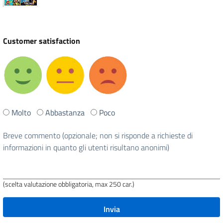
Customer satisfaction
Ti
Molto
Abbastanza
Poco
è
stata
Breve commento (opzionale; non si risponde a richieste di
utile
informazioni in quanto gli utenti risultano anonimi)
questa
pagina?
(scelta valutazione obbligatoria, max 250 car.)