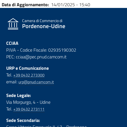
Data di Aggiornamento
14/01/2025 - 15:40
Camera di Commercio di
Pordenone-Udine
CCIAA
P.IVA - Codice Fiscale: 02935190302
PEC: cciaa@pec.pnud.camcom.it
URP e Comunicazione
Tel.
+39 0432 273300
email:
urp@pnud.camcom.it
Sede Legale:
Via Morpurgo, 4 - Udine
Tel.
+39 0432 273111
Sede Secondaria: