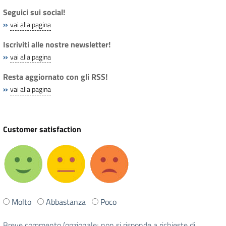
Seguici sui social!
»
vai alla pagina
Iscriviti alle nostre newsletter!
»
vai alla pagina
Resta aggiornato con gli RSS!
»
vai alla pagina
Customer satisfaction
Ti
Molto
Abbastanza
Poco
è
stata
Breve commento (opzionale; non si risponde a richieste di