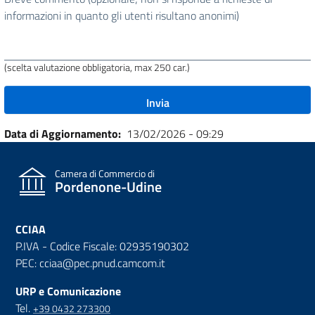
utile
informazioni in quanto gli utenti risultano anonimi)
questa
pagina?
(scelta valutazione obbligatoria, max 250 car.)
Data di Aggiornamento
13/02/2026 - 09:29
Camera di Commercio di
Pordenone-Udine
CCIAA
P.IVA - Codice Fiscale: 02935190302
PEC: cciaa@pec.pnud.camcom.it
URP e Comunicazione
Tel.
+39 0432 273300