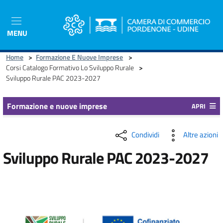
Salta
al
contenuto
MENU
principale
Home
>
Formazione E Nuove Imprese
>
Corsi Catalogo Formativo Lo Sviluppo Rurale
>
Sviluppo Rurale PAC 2023-2027
Formazione e nuove imprese
APRI
Condividi
Altre azioni
Sviluppo Rurale PAC 2023-2027