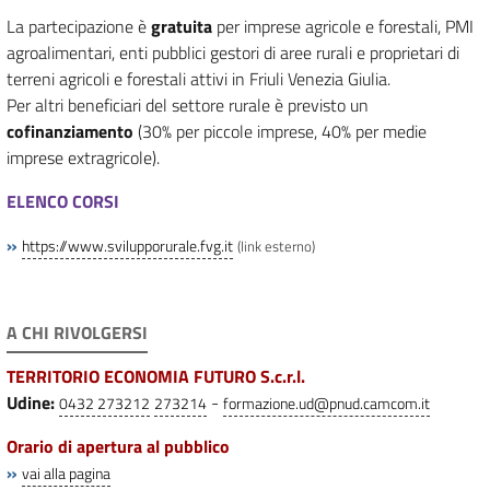
La partecipazione è
gratuita
per imprese agricole e forestali, PMI
agroalimentari, enti pubblici gestori di aree rurali e proprietari di
terreni agricoli e forestali attivi in Friuli Venezia Giulia.
Per altri beneficiari del settore rurale è previsto un
cofinanziamento
(30% per piccole imprese, 40% per medie
imprese extragricole).
ELENCO CORSI
»
https://www.svilupporurale.fvg.it
(link esterno)
A CHI RIVOLGERSI
TERRITORIO ECONOMIA FUTURO S.c.r.l.
Udine:
-
0432 273212
273214
formazione.ud@pnud.camcom.it
Orario di apertura al pubblico
»
vai alla pagina