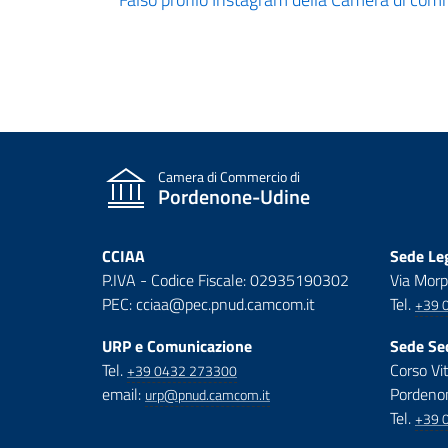
Paginazione
Camera di Commercio di
Pordenone-Udine
CCIAA
Sede Leg
P.IVA - Codice Fiscale: 02935190302
Via Morp
PEC: cciaa@pec.pnud.camcom.it
Tel.
+39 
URP e Comunicazione
Sede Se
Tel.
Corso Vi
+39 0432 273300
email:
Pordeno
urp@pnud.camcom.it
Tel.
+39 