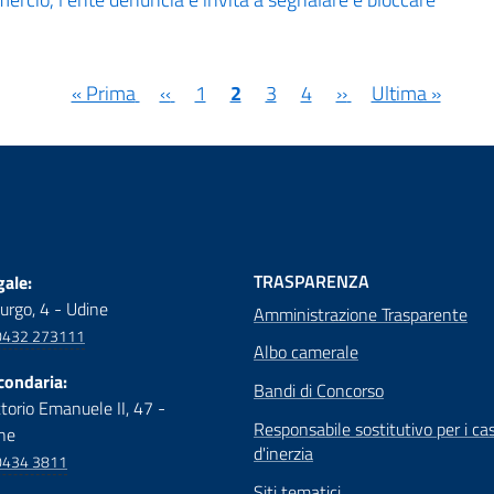
Prima
« Prima
Pagina
‹‹
Pagina
1
Pagina
2
Pagina
3
Pagina
4
Pagina
››
Ultima
Ultima »
pagina
precedente
attuale
successiva
pagina
TRASPARENZA
ale:
urgo, 4 - Udine
Amministrazione Trasparente
0432 273111
Albo camerale
condaria:
Bandi di Concorso
ttorio Emanuele II, 47 -
Responsabile sostitutivo per i cas
ne
d'inerzia
0434 3811
Siti tematici