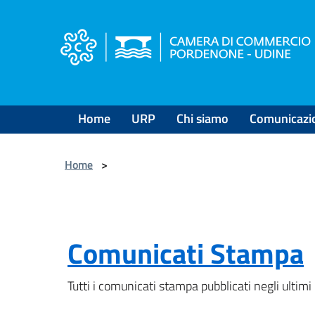
Salta
al
contenuto
principale
Home
URP
Chi siamo
Comunicazi
Home
>
Comunicati Stampa
Tutti i comunicati stampa pubblicati negli ultimi