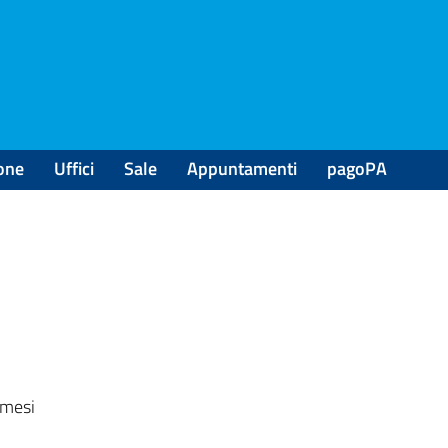
one
Uffici
Sale
Appuntamenti
pagoPA
 mesi