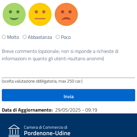
Ti
Molto
Abbastanza
Poco
è
stata
Breve commento (opzionale; non si risponde a richieste di
utile
informazioni in quanto gli utenti risultano anonimi)
questa
pagina?
(scelta valutazione obbligatoria, max 250 car.)
Data di Aggiornamento
29/05/2025 - 09:19
Camera di Commercio di
Pordenone-Udine