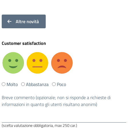
Altre novità
Customer satisfaction
Ti
Molto
Abbastanza
Poco
è
stata
Breve commento (opzionale; non si risponde a richieste di
utile
informazioni in quanto gli utenti risultano anonimi)
questa
pagina?
(scelta valutazione obbligatoria, max 250 car.)