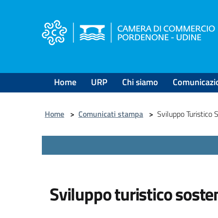
Salta
al
contenuto
principale
Home
URP
Chi siamo
Comunicazi
Home
>
Comunicati stampa
>
Sviluppo Turistico 
Sviluppo turistico sosten