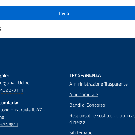
8
TRASPARENZA
ale:
urgo, 4 - Udine
Amministrazione Trasparente
0432 273111
Albo camerale
condaria:
Bandi di Concorso
ttorio Emanuele II, 47 -
Responsabile sostitutivo per i cas
ne
d'inerzia
0434 3811
Siti tematici