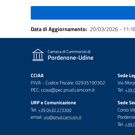
Data di Aggiornamento
20/03/2026 - 11:1
Camera di Commercio di
Pordenone-Udine
CCIAA
Sede Leg
P.IVA - Codice Fiscale: 02935190302
Via Morp
PEC: cciaa@pec.pnud.camcom.it
Tel.
+39 
URP e Comunicazione
Sede Se
Tel.
Corso Vi
+39 0432 273300
email:
Pordeno
urp@pnud.camcom.it
Tel.
+39 