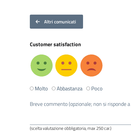
Altri comunicati
Customer satisfaction
Ti
Molto
Abbastanza
Poco
è
stata
Breve commento (opzionale; non si risponde a ri
utile
questa
pagina?
(scelta valutazione obbligatoria, max 250 car.)