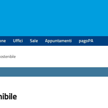
one
Uffici
Sale
Appuntamenti
pagoPA
Sostenibile
ibile