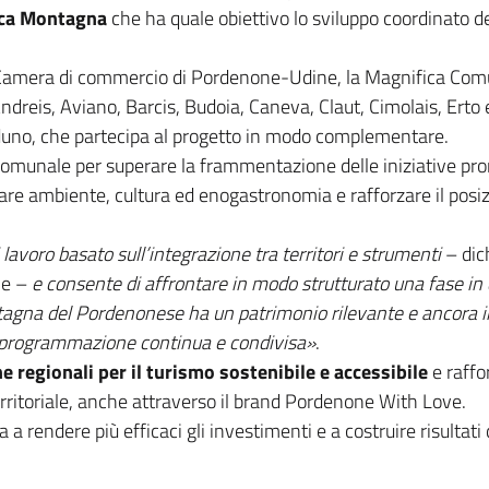
ica Montagna
che ha quale obiettivo lo sviluppo coordinato de
a Camera di commercio di Pordenone-Udine, la Magnifica Com
Andreis, Aviano, Barcis, Budoia, Caneva, Claut, Cimolais, Erto
duno, che partecipa al progetto in modo complementare.
acomunale per superare la frammentazione delle iniziative pr
are ambiente, cultura ed enogastronomia e rafforzare il pos
lavoro basato sull’integrazione tra territori e strumenti
– dic
ne –
e consente di affrontare in modo strutturato una fase in c
ntagna del Pordenonese ha un patrimonio rilevante e ancora i
na programmazione continua e condivisa»
.
he regionali per il turismo sostenibile e accessibile
e raffo
ritoriale, anche attraverso il brand Pordenone With Love.
 a rendere più efficaci gli investimenti e a costruire risultati 