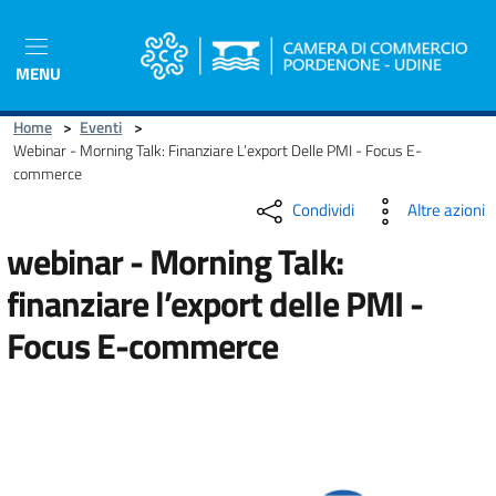
Salta
al
contenuto
MENU
principale
Home
>
Eventi
>
Webinar - Morning Talk: Finanziare L’export Delle PMI - Focus E-
commerce
Condividi
Altre azioni
webinar - Morning Talk:
finanziare l’export delle PMI -
Focus E-commerce