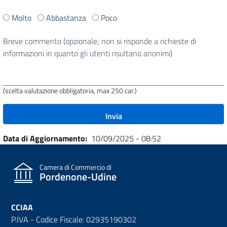
Ti
Molto
Abbastanza
Poco
è
stata
Breve commento (opzionale; non si risponde a richieste di
utile
informazioni in quanto gli utenti risultano anonimi)
questa
pagina?
(scelta valutazione obbligatoria, max 250 car.)
Data di Aggiornamento
10/09/2025 - 08:52
Camera di Commercio di
Pordenone-Udine
CCIAA
P.IVA - Codice Fiscale: 02935190302