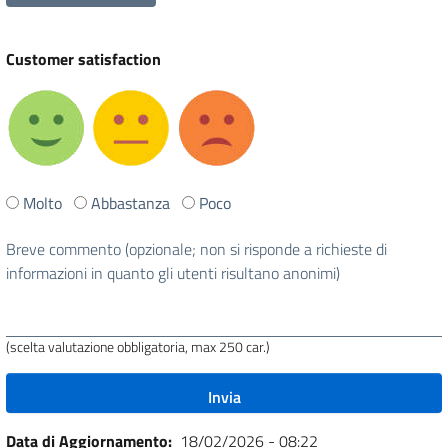
Customer satisfaction
Ti
Molto
Abbastanza
Poco
è
stata
Breve commento (opzionale; non si risponde a richieste di
utile
informazioni in quanto gli utenti risultano anonimi)
questa
pagina?
(scelta valutazione obbligatoria, max 250 car.)
Data di Aggiornamento
18/02/2026 - 08:22