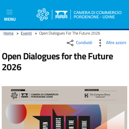
Salta
al
contenuto
MENU
principale
Home
>
Eventi
>
Open Dialogues For The Future 2026
Condividi
Altre azioni
Open Dialogues for the Future
2026