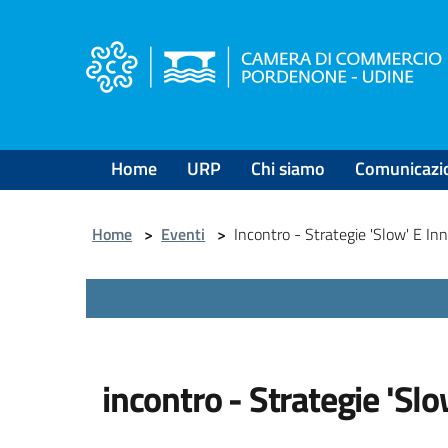
Salta
al
contenuto
principale
Home
URP
Chi siamo
Comunicazi
Home
>
Eventi
>
Incontro - Strategie 'Slow' E In
incontro - Strategie 'Slo