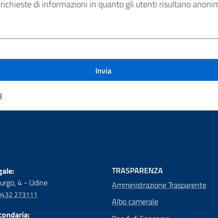
chieste di informazioni in quanto gli utenti risultano anonim
8
TRASPARENZA
ale:
urgo, 4 - Udine
Amministrazione Trasparente
0432 273111
Albo camerale
condaria: