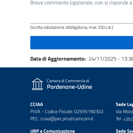
stata
Breve commento (opzionale; non si risponde a ri
utile
questa
pagina?
(scelta valutazione obbligatoria, max 250 car.)
Data di Aggiornamento
24/11/2025 - 13:3
Camera di Commercio di
Pordenone-Udine
CCIAA
Sede Leg
P.IVA - Codice Fiscale: 02935190302
Via Morp
PEC: cciaa@pec.pnud.camcom.it
Tel.
+39 
URP e Comunicazione
Sede Se