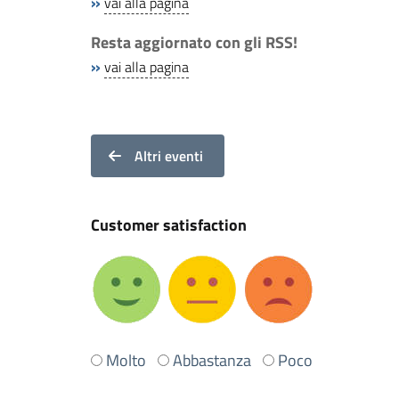
»
vai alla pagina
Resta aggiornato con gli RSS!
»
vai alla pagina
Altri eventi
Customer satisfaction
Ti
Molto
Abbastanza
Poco
è