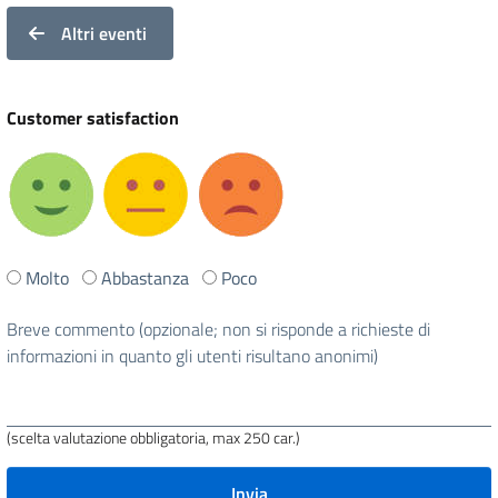
Altri eventi
Customer satisfaction
Ti
Molto
Abbastanza
Poco
è
stata
Breve commento (opzionale; non si risponde a richieste di
utile
informazioni in quanto gli utenti risultano anonimi)
questa
pagina?
(scelta valutazione obbligatoria, max 250 car.)