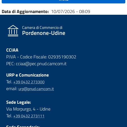
Data di Aggiornamento
10/07/2026 - 08:09
Camera di Commercio di
Pordenone-Udine
CCIAA
P.IVA - Codice Fiscale: 02935190302
PEC: cciaa@pec.pnud.camcom.it
URP e Comunicazione
Tel.
+39 0432 273300
email:
urp@pnud.camcom.it
Sede Legale:
Via Morpurgo, 4 - Udine
Tel.
+39 0432 273111