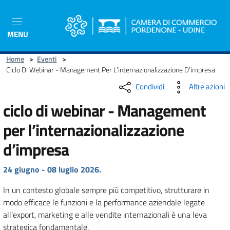
Salta
al
contenuto
MENU
principale
Home
>
Eventi
>
Ciclo Di Webinar - Management Per L’internazionalizzazione D’impresa
Condividi
Altre azioni
ciclo di webinar - Management
per l’internazionalizzazione
d’impresa
24 giugno - 08 luglio 2026.
In un contesto globale sempre più competitivo, strutturare in
modo efficace le funzioni e la performance aziendale legate
all’export, marketing e alle vendite internazionali è una leva
strategica fondamentale.